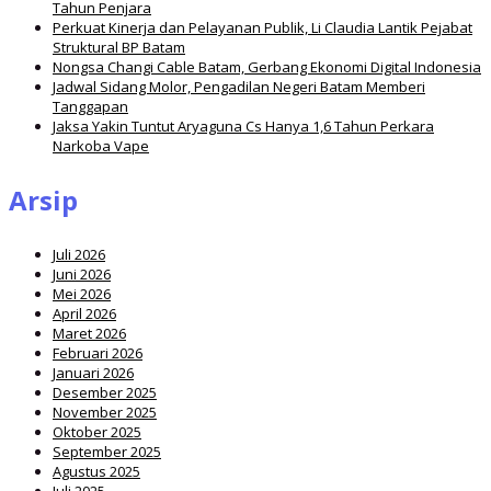
Tahun Penjara
Perkuat Kinerja dan Pelayanan Publik, Li Claudia Lantik Pejabat
Struktural BP Batam
Nongsa Changi Cable Batam, Gerbang Ekonomi Digital Indonesia
Jadwal Sidang Molor, Pengadilan Negeri Batam Memberi
Tanggapan
Jaksa Yakin Tuntut Aryaguna Cs Hanya 1,6 Tahun Perkara
Narkoba Vape
Arsip
Juli 2026
Juni 2026
Mei 2026
April 2026
Maret 2026
Februari 2026
Januari 2026
Desember 2025
November 2025
Oktober 2025
September 2025
Agustus 2025
Juli 2025