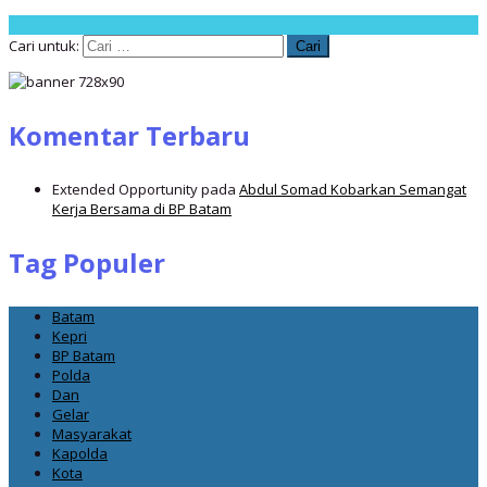
Cari untuk:
Komentar Terbaru
Extended Opportunity
pada
Abdul Somad Kobarkan Semangat
Kerja Bersama di BP Batam
Tag Populer
Batam
Kepri
BP Batam
Polda
Dan
Gelar
Masyarakat
Kapolda
Kota