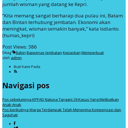
jumlah wisman yang datang ke Kepri.
“Kita memang sangat berharap dua pulau ini, Batam
dan Bintan terhubung jembatan. Ekonomi akan
meningkat, wisman semakin banyak,” kata Isdianto.
(humas_kepri)
Post Views:
386
Ditag
Babin
Bappenas
Jembatan
Kepastian
Memperkuat
oleh
admin
Ikuti Kami Pada
Navigasi pos
Pos sebelumnya
KPPAD Natuna Tangani 29 Kasus Yang Melibatkan
Anak-Anak
Pos berikutnya
Warga Terdampak Telah Menerima Kompensasi dan
Saguhati