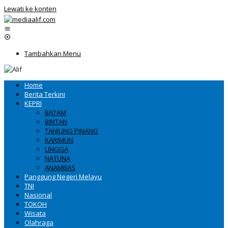
Lewati ke konten
Tambahkan Menu
Home
Berita Terkini
KEPRI
BATAM
BINTAN
TANJUNG PINANG
KARIMUN
LINGGA
NATUNA
ANAMBAS
Panggung Negeri Melayu
TNI
Nasional
TOKOH
Wisata
Olahraga