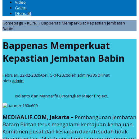
Video
Galeri
Otomatif
Homepage
»
KEPRI
»
Bappenas Memperkuat Kepastian Jembatan
Babin
Bappenas Memperkuat
Kepastian Jembatan Babin
Februari, 22-02-2020
April, 5-04-2020
oleh
admin
-
386 Dilihat
oleh
admin
Isdianto dan Manoarfa Bincangkan Major Project.
MEDIAALIF.COM, Jakarta –
Pembangunan Jembatan
Batam Bintan terus mengalami kemajuan-kemajuan.
Komitmen pusat dan kesiapan daerah sudah tidak
diragukan lagi. Malah pusat minta program-program