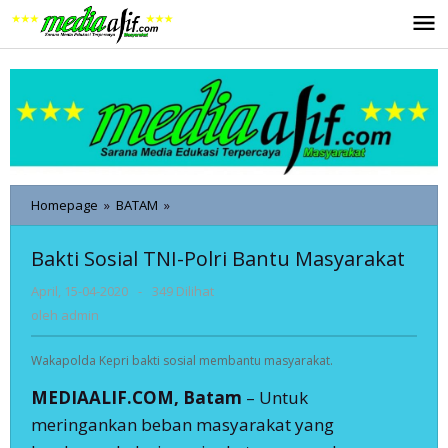
Lewati
ke
konten
Bakti
Homepage
»
BATAM
»
Sosial
TNI-
Bakti Sosial TNI-Polri Bantu Masyarakat
Polri
Bantu
oleh
April, 15-04-2020
-
349 Dilihat
Masyarakat
admin
oleh
admin
Wakapolda Kepri bakti sosial membantu masyarakat.
MEDIAALIF.COM, Batam
– Untuk
meringankan beban masyarakat yang