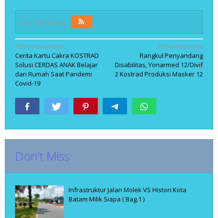
Ikuti Kami Pada
Navigasi
Pos sebelumnya
Pos berikutnya
Cerita Kartu Cakra KOSTRAD
Rangkul Penyandang
pos
Solusi CERDAS ANAK Belajar
Disabilitas, Yonarmed 12/Divif
dari Rumah Saat Pandemi
2 Kostrad Produksi Masker 12
Covid-19
Don't Miss
Infrastruktur Jalan Molek VS Histori Kota
Batam Milik Siapa ( Bag.1 )