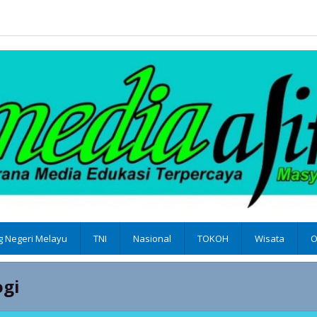
 Negeri Melayu
TNI
Nasional
TOKOH
Wisata
O
ogi