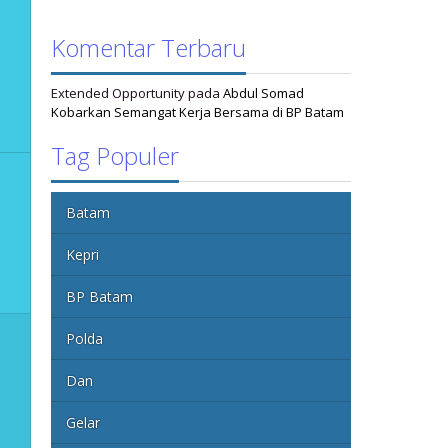
Komentar Terbaru
Extended Opportunity
pada
Abdul Somad
Kobarkan Semangat Kerja Bersama di BP Batam
Tag Populer
Batam
Kepri
BP Batam
Polda
Dan
Gelar