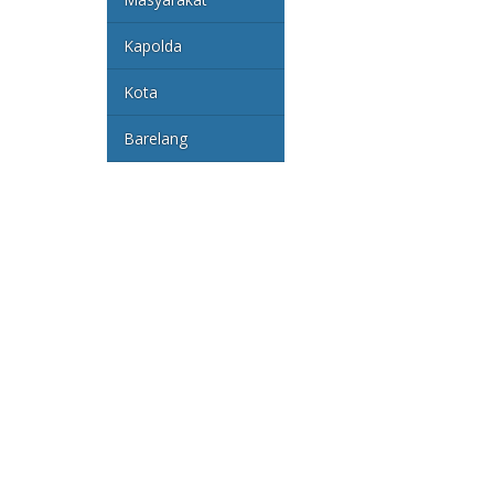
Kapolda
Kota
Barelang