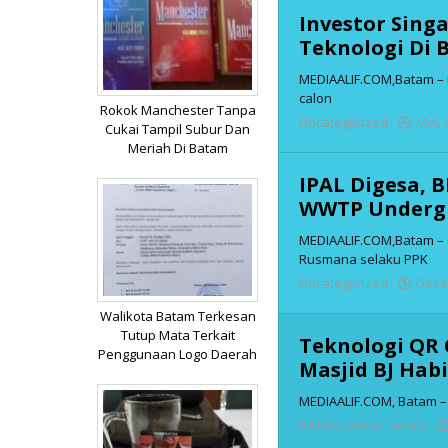
Investor Sing
Teknologi Di
MEDIAALIF.COM,Batam – 
calon
Rokok Manchester Tanpa
Uncategorized
Mei, 
Cukai Tampil Subur Dan
Meriah Di Batam
IPAL Digesa, 
WWTP Underg
MEDIAALIF.COM,Batam – 
Rusmana selaku PPK
Uncategorized
Dese
Walikota Batam Terkesan
Tutup Mata Terkait
Teknologi QR 
Penggunaan Logo Daerah
Masjid BJ Hab
MEDIAALIF.COM, Batam –
BATAM
,
Berita Terkini