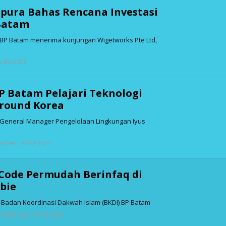
apura Bahas Rencana Investasi
 Batam
BP Batam menerima kunjungan Wigetworks Pte Ltd,
oleh
5-05-2023
admin
BP Batam Pelajari Teknologi
round Korea
General Manager Pengelolaan Lingkungan Iyus
oleh
mber, 26-12-2022
admin
Code Permudah Berinfaq di
ibie
 Badan Koordinasi Dakwah Islam (BKDI) BP Batam
oleh
Februari, 10-02-2021
admin