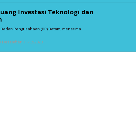
eluang Investasi Teknologi dan
m
– Badan Pengusahaan (BP) Batam, menerima
oleh
Desember, 11-12-2020
admin