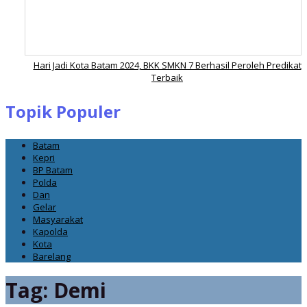
Hari Jadi Kota Batam 2024, BKK SMKN 7 Berhasil Peroleh Predikat
Terbaik
Topik Populer
Batam
Kepri
BP Batam
Polda
Dan
Gelar
Masyarakat
Kapolda
Kota
Barelang
Tag:
Demi