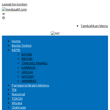
Lewati ke konten
Tambahkan Menu
Home
Berita Terkini
KEPRI
BATAM
BINTAN
TANJUNG PINANG
KARIMUN
LINGGA
NATUNA
ANAMBAS
Panggung Negeri Melayu
TNI
Nasional
TOKOH
Wisata
Olahraga