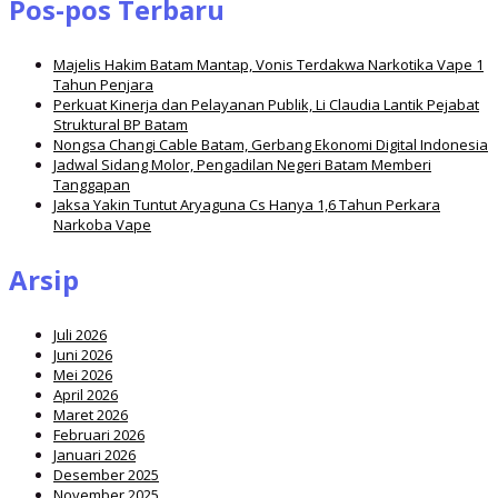
Pos-pos Terbaru
Majelis Hakim Batam Mantap, Vonis Terdakwa Narkotika Vape 1
Tahun Penjara
Perkuat Kinerja dan Pelayanan Publik, Li Claudia Lantik Pejabat
Struktural BP Batam
Nongsa Changi Cable Batam, Gerbang Ekonomi Digital Indonesia
Jadwal Sidang Molor, Pengadilan Negeri Batam Memberi
Tanggapan
Jaksa Yakin Tuntut Aryaguna Cs Hanya 1,6 Tahun Perkara
Narkoba Vape
Arsip
Juli 2026
Juni 2026
Mei 2026
April 2026
Maret 2026
Februari 2026
Januari 2026
Desember 2025
November 2025