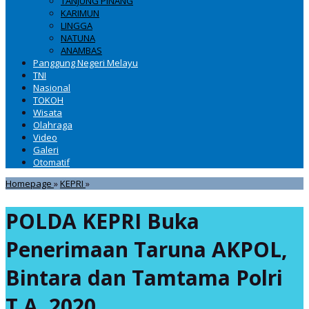
TANJUNG PINANG
KARIMUN
LINGGA
NATUNA
ANAMBAS
Panggung Negeri Melayu
TNI
Nasional
TOKOH
Wisata
Olahraga
Video
Galeri
Otomatif
POLDA
Homepage
»
KEPRI
»
KEPRI
Buka
POLDA KEPRI Buka
Penerimaan
Taruna
Penerimaan Taruna AKPOL,
AKPOL,
Bintara
Bintara dan Tamtama Polri
dan
Tamtama
Polri
T.A. 2020
T.A.