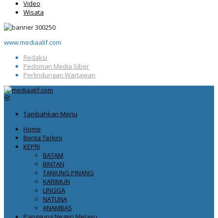
Video
Wisata
www.mediaalif.com
Redaksi
Pedoman Media Siber
Perlindungan Wartawan
Tambahkan Menu
Home
Berita Terkini
KEPRI
BATAM
BINTAN
TANJUNG PINANG
KARIMUN
LINGGA
NATUNA
ANAMBAS
Panggung Negeri Melayu