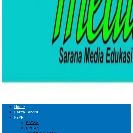
Home
Berita Terkini
KEPRI
BATAM
BINTAN