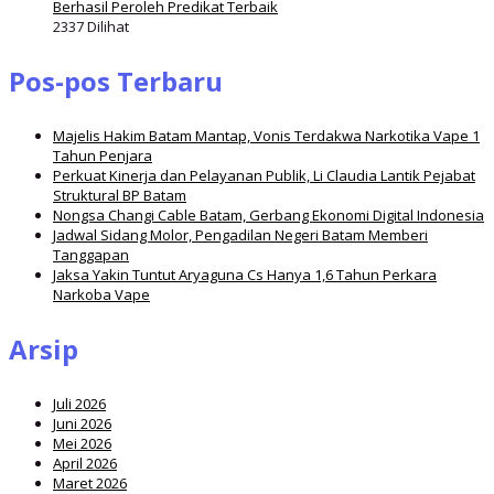
Berhasil Peroleh Predikat Terbaik
2337 Dilihat
Pos-pos Terbaru
Majelis Hakim Batam Mantap, Vonis Terdakwa Narkotika Vape 1
Tahun Penjara
Perkuat Kinerja dan Pelayanan Publik, Li Claudia Lantik Pejabat
Struktural BP Batam
Nongsa Changi Cable Batam, Gerbang Ekonomi Digital Indonesia
Jadwal Sidang Molor, Pengadilan Negeri Batam Memberi
Tanggapan
Jaksa Yakin Tuntut Aryaguna Cs Hanya 1,6 Tahun Perkara
Narkoba Vape
Arsip
Juli 2026
Juni 2026
Mei 2026
April 2026
Maret 2026