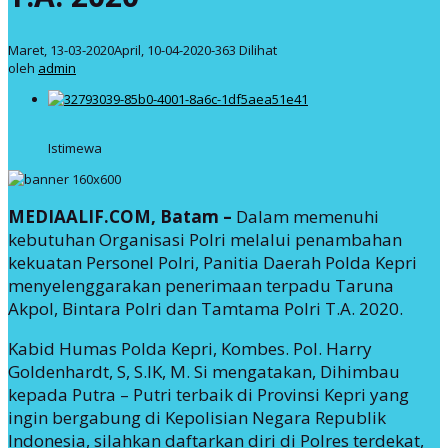
2020
oleh
Maret, 13-03-2020
April, 10-04-2020
-
363 Dilihat
admin
oleh
admin
Istimewa
MEDIAALIF.COM, Batam –
Dalam memenuhi
kebutuhan Organisasi Polri melalui penambahan
kekuatan Personel Polri, Panitia Daerah Polda Kepri
menyelenggarakan penerimaan terpadu Taruna
Akpol, Bintara Polri dan Tamtama Polri T.A. 2020.
Kabid Humas Polda Kepri, Kombes. Pol. Harry
Goldenhardt, S, S.IK, M. Si mengatakan, Dihimbau
kepada Putra – Putri terbaik di Provinsi Kepri yang
ingin bergabung di Kepolisian Negara Republik
Indonesia, silahkan daftarkan diri di Polres terdekat,