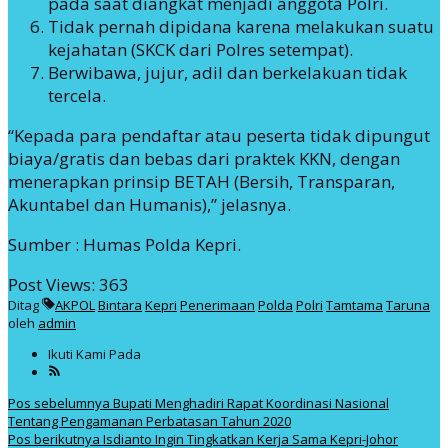
pada saat diangkat menjadi anggota Polri.
Tidak pernah dipidana karena melakukan suatu
kejahatan (SKCK dari Polres setempat).
Berwibawa, jujur, adil dan berkelakuan tidak
tercela.
“Kepada para pendaftar atau peserta tidak dipungut
biaya/gratis dan bebas dari praktek KKN, dengan
menerapkan prinsip BETAH (Bersih, Transparan,
Akuntabel dan Humanis),” jelasnya.
Sumber : Humas Polda Kepri.
Post Views:
363
Ditag
AKPOL
Bintara
Kepri
Penerimaan
Polda
Polri
Tamtama
Taruna
oleh
admin
Ikuti Kami Pada
Navigasi
Pos sebelumnya
Bupati Menghadiri Rapat Koordinasi Nasional
Tentang Pengamanan Perbatasan Tahun 2020
pos
Pos berikutnya
Isdianto Ingin Tingkatkan Kerja Sama Kepri-Johor