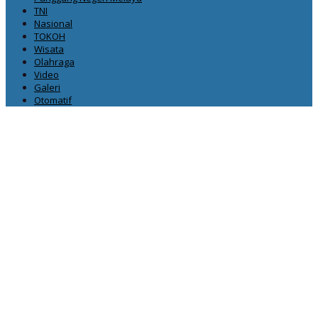
TNI
Nasional
TOKOH
Wisata
Olahraga
Video
Galeri
Otomatif