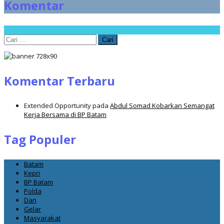
Komentar
Cari
untuk:
Komentar Terbaru
Extended Opportunity
pada
Abdul Somad Kobarkan Semangat
Kerja Bersama di BP Batam
Tag Populer
Batam
Kepri
BP Batam
Polda
Dan
Gelar
Masyarakat