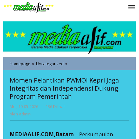
Lewati
ke
konten
Momen
Homepage
»
Uncategorized
»
Pelantikan
PWMOI
Momen Pelantikan PWMOI Kepri Jaga
Kepri
Integritas dan Independensi Dukung
Jaga
Integritas
Program Pemerintah
dan
Independensi
oleh
Mei, 10-05-2026
-
136 Dilihat
Dukung
admin
oleh
admin
Program
Pemerintah
MEDIAALIF.COM,‎Batam
– Perkumpulan