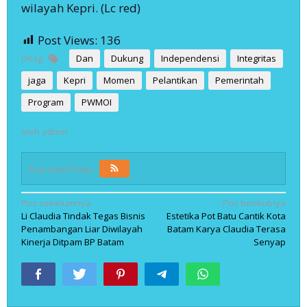
wilayah Kepri. (Lc red)
Post Views:
136
Ditag
Dan
Dukung
Independensi
Integritas
jaga
Kepri
Momen
Pelantikan
Pemerintah
Program
PWMOI
oleh
admin
Ikuti Kami Pada
Navigasi
Pos sebelumnya
Pos berikutnya
Li Claudia Tindak Tegas Bisnis
Estetika Pot Batu Cantik Kota
pos
Penambangan Liar Diwilayah
Batam Karya Claudia Terasa
Kinerja Ditpam BP Batam
Senyap