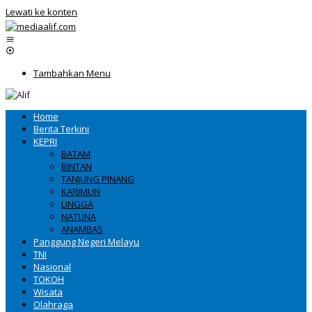
Lewati ke konten
Tambahkan Menu
Home
Berita Terkini
KEPRI
BATAM
BINTAN
TANJUNG PINANG
KARIMUN
LINGGA
NATUNA
ANAMBAS
Panggung Negeri Melayu
TNI
Nasional
TOKOH
Wisata
Olahraga