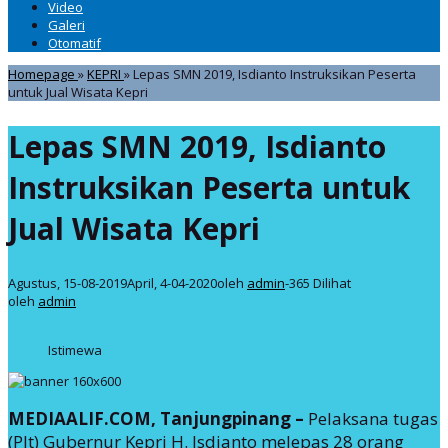
Video
Galeri
Otomatif
Homepage
»
KEPRI
»
Lepas SMN 2019, Isdianto Instruksikan Peserta
untuk Jual Wisata Kepri
Lepas SMN 2019, Isdianto
Instruksikan Peserta untuk
Jual Wisata Kepri
Agustus, 15-08-2019
April, 4-04-2020
oleh
admin
-
365 Dilihat
oleh
admin
Istimewa
MEDIAALIF.COM, Tanjungpinang –
Pelaksana tugas
(Plt) Gubernur Kepri H. Isdianto melepas 28 orang