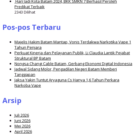
Hari Jadi Kota Batam 2024, BKK SMKN 7 Berhasil Peroleh
Predikat Terbaik
2343 Dilihat
Pos-pos Terbaru
Majelis Hakim Batam Mantap, Vonis Terdakwa Narkotika Vape 1
Tahun Penjara
Perkuat Kinerja dan Pelayanan Publik, Li Claudia Lantik Pejabat
Struktural BP Batam
Nongsa Changi Cable Batam, Gerbang Ekonomi Digital Indonesia
Jadwal Sidang Molor, Pengadilan Negeri Batam Memberi
Tanggapan
Jaksa Yakin Tuntut Aryaguna Cs Hanya 1,6 Tahun Perkara
Narkoba Vape
Arsip
Juli 2026
Juni 2026
Mei 2026
April 2026