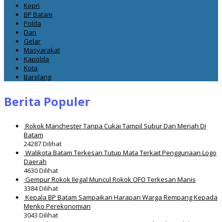
Kepri
BP Batam
Polda
Dan
Gelar
Masyarakat
Kapolda
Kota
Barelang
Berita Populer
Rokok Manchester Tanpa Cukai Tampil Subur Dan Meriah Di
Batam
24287 Dilihat
Walikota Batam Terkesan Tutup Mata Terkait Penggunaan Logo
Daerah
4630 Dilihat
Gempur Rokok Ilegal Muncul Rokok OFO Terkesan Manis
3384 Dilihat
Kepala BP Batam Sampaikan Harapan Warga Rempang Kepada
Menko Perekonomian
3043 Dilihat