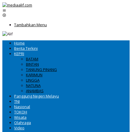
Lewati
ke
konten
Tambahkan Menu
Home
Berita Terkini
KEPRI
BATAM
BINTAN
TANJUNG PINANG
KARIMUN
LINGGA
NATUNA
ANAMBAS
Panggung Negeri Melayu
TNI
Nasional
TOKOH
Wisata
Olahraga
Video