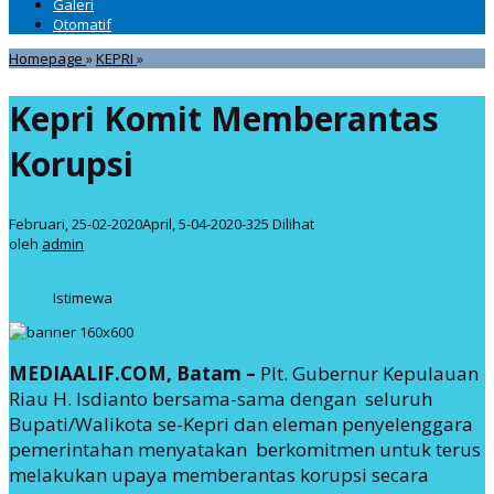
Galeri
Otomatif
Kepri
Homepage
»
KEPRI
»
Komit
Memberantas
Kepri Komit Memberantas
Korupsi
Korupsi
oleh
Februari, 25-02-2020
April, 5-04-2020
-
325 Dilihat
admin
oleh
admin
Istimewa
MEDIAALIF.COM, Batam –
Plt. Gubernur Kepulauan
Riau H. Isdianto bersama-sama dengan seluruh
Bupati/Walikota se-Kepri dan eleman penyelenggara
pemerintahan menyatakan berkomitmen untuk terus
melakukan upaya memberantas korupsi secara