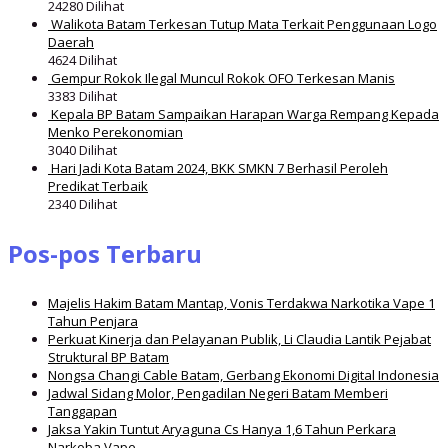
24280 Dilihat
Walikota Batam Terkesan Tutup Mata Terkait Penggunaan Logo
Daerah
4624 Dilihat
Gempur Rokok Ilegal Muncul Rokok OFO Terkesan Manis
3383 Dilihat
Kepala BP Batam Sampaikan Harapan Warga Rempang Kepada
Menko Perekonomian
3040 Dilihat
Hari Jadi Kota Batam 2024, BKK SMKN 7 Berhasil Peroleh
Predikat Terbaik
2340 Dilihat
Pos-pos Terbaru
Majelis Hakim Batam Mantap, Vonis Terdakwa Narkotika Vape 1
Tahun Penjara
Perkuat Kinerja dan Pelayanan Publik, Li Claudia Lantik Pejabat
Struktural BP Batam
Nongsa Changi Cable Batam, Gerbang Ekonomi Digital Indonesia
Jadwal Sidang Molor, Pengadilan Negeri Batam Memberi
Tanggapan
Jaksa Yakin Tuntut Aryaguna Cs Hanya 1,6 Tahun Perkara
Narkoba Vape