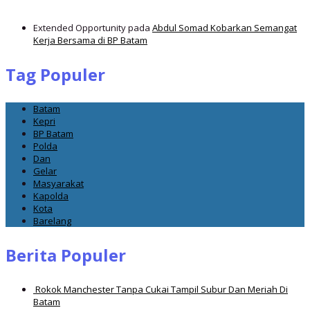
Extended Opportunity
pada
Abdul Somad Kobarkan Semangat
Kerja Bersama di BP Batam
Tag Populer
Batam
Kepri
BP Batam
Polda
Dan
Gelar
Masyarakat
Kapolda
Kota
Barelang
Berita Populer
Rokok Manchester Tanpa Cukai Tampil Subur Dan Meriah Di
Batam