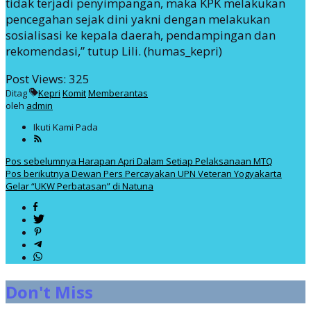
tidak terjadi penyimpangan, maka KPK melakukan
pencegahan sejak dini yakni dengan melakukan
sosialisasi ke kepala daerah, pendampingan dan
rekomendasi,” tutup Lili. (humas_kepri)
Post Views:
325
Ditag
Kepri
Komit
Memberantas
oleh
admin
Ikuti Kami Pada
Navigasi
Pos sebelumnya
Harapan Apri Dalam Setiap Pelaksanaan MTQ
Pos berikutnya
Dewan Pers Percayakan UPN Veteran Yogyakarta
pos
Gelar “UKW Perbatasan” di Natuna
Don't Miss