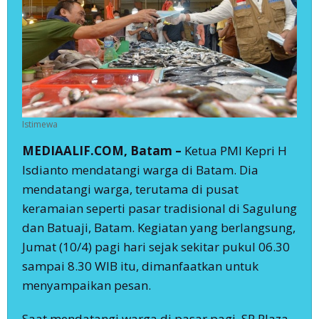
Istimewa
MEDIAALIF.COM, Batam –
Ketua PMI Kepri H
Isdianto mendatangi warga di Batam. Dia
mendatangi warga, terutama di pusat
keramaian seperti pasar tradisional di Sagulung
dan Batuaji, Batam. Kegiatan yang berlangsung,
Jumat (10/4) pagi hari sejak sekitar pukul 06.30
sampai 8.30 WIB itu, dimanfaatkan untuk
menyampaikan pesan.
Saat mendatangi warga di pasar pagi, SP Plaza,