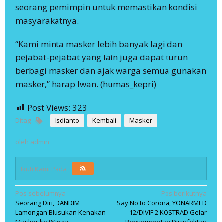
seorang pemimpin untuk memastikan kondisi
masyarakatnya.
“Kami minta masker lebih banyak lagi dan
pejabat-pejabat yang lain juga dapat turun
berbagi masker dan ajak warga semua gunakan
masker,” harap Iwan. (humas_kepri)
Post Views:
323
Ditag
Isdianto
Kembali
Masker
oleh
admin
Ikuti Kami Pada
Navigasi
Pos sebelumnya
Pos berikutnya
Seorang Diri, DANDIM
Say No to Corona, YONARMED
pos
Lamongan Blusukan Kenakan
12/DIVIF 2 KOSTRAD Gelar
Masker ke Warga
Penyemprotan Disinfektan