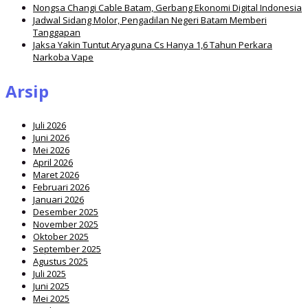
Nongsa Changi Cable Batam, Gerbang Ekonomi Digital Indonesia
Jadwal Sidang Molor, Pengadilan Negeri Batam Memberi
Tanggapan
Jaksa Yakin Tuntut Aryaguna Cs Hanya 1,6 Tahun Perkara
Narkoba Vape
Arsip
Juli 2026
Juni 2026
Mei 2026
April 2026
Maret 2026
Februari 2026
Januari 2026
Desember 2025
November 2025
Oktober 2025
September 2025
Agustus 2025
Juli 2025
Juni 2025
Mei 2025