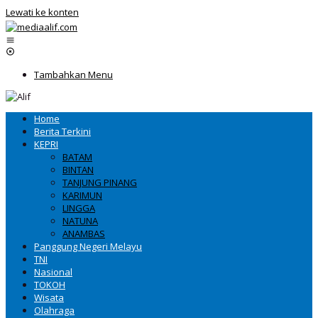
Lewati ke konten
Tambahkan Menu
Home
Berita Terkini
KEPRI
BATAM
BINTAN
TANJUNG PINANG
KARIMUN
LINGGA
NATUNA
ANAMBAS
Panggung Negeri Melayu
TNI
Nasional
TOKOH
Wisata
Olahraga