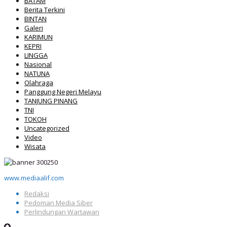
BATAM
Berita Terkini
BINTAN
Galeri
KARIMUN
KEPRI
LINGGA
Nasional
NATUNA
Olahraga
Panggung Negeri Melayu
TANJUNG PINANG
TNI
TOKOH
Uncategorized
Video
Wisata
www.mediaalif.com
Redaksi
Pedoman Media Siber
Perlindungan Wartawan