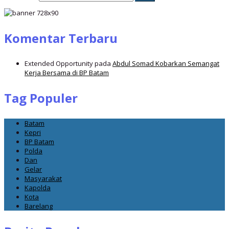
Komentar Terbaru
Extended Opportunity
pada
Abdul Somad Kobarkan Semangat
Kerja Bersama di BP Batam
Tag Populer
Batam
Kepri
BP Batam
Polda
Dan
Gelar
Masyarakat
Kapolda
Kota
Barelang