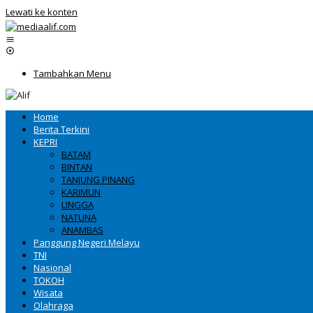
Lewati ke konten
Tambahkan Menu
Home
Berita Terkini
KEPRI
BATAM
BINTAN
TANJUNG PINANG
KARIMUN
LINGGA
NATUNA
ANAMBAS
Panggung Negeri Melayu
TNI
Nasional
TOKOH
Wisata
Olahraga