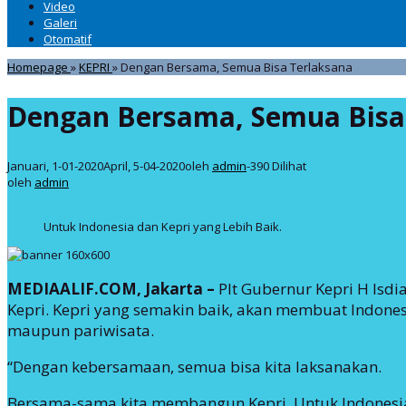
Video
Galeri
Otomatif
Homepage
»
KEPRI
»
Dengan Bersama, Semua Bisa Terlaksana
Dengan Bersama, Semua Bisa
Januari, 1-01-2020
April, 5-04-2020
oleh
admin
-
390 Dilihat
oleh
admin
Untuk Indonesia dan Kepri yang Lebih Baik.
MEDIAALIF.COM, Jakarta –
Plt Gubernur Kepri H Is
Kepri. Kepri yang semakin baik, akan membuat Indones
maupun pariwisata.
“Dengan kebersamaan, semua bisa kita laksanakan.
Bersama-sama kita membangun Kepri. Untuk Indonesia d