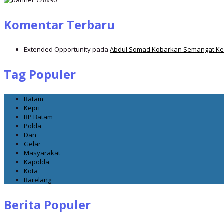
Komentar Terbaru
Extended Opportunity
pada
Abdul Somad Kobarkan Semangat Ker
Tag Populer
Batam
Kepri
BP Batam
Polda
Dan
Gelar
Masyarakat
Kapolda
Kota
Barelang
Berita Populer