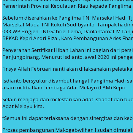
Pemerintah Provinsi Kepulauan Riau kepada Panglima TN
Sebelum diserahkan ke Panglima TNI Marsekal Hadi Tjah
Marsekal Muda TNI Kukuh Sudibyanto. Tampak hadir da
033 WP Brigjen TNI Gabriel Lema, Danlantamal IV Tan
BPKAD Kepri Andri Rizal, Karo Pembangunan Aries Fhar
Penyerahan Sertifikat Hibah Lahan ini bagian dari 
Tanjungpinang. Menurut Isdianto, awal 2020 ini peng
“Insya Allah Februari nanti akan dilaksanakan peletaka
Isdianto bersyukur disambut hangat Panglima Hadi saat
akan melibatkan Lembaga Adat Melayu (LAM) Kepri.
Selain menjaga dan melestarikan adat istiadat dan bu
Adat Melayu kita.
“Semua ini dapat terlaksana dengan sinergitas dan keb
Proses pembangunan Makogabwilhan I sudah dimulai sej