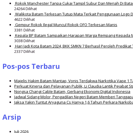
Rokok Manchester Tanpa Cukai Tampil Subur Dan Meriah Di Bat
24264 Dilihat
Walikota Batam Terkesan Tutup Mata Terkait Penggunaan Logo 
4622 Dilihat
Gempur Rokok Ilegal Muncul Rokok OFO Terkesan Manis
3381 Dilihat
Kepala BP Batam Sampaikan Harapan Warga Rempang Kepada 
3038 Dilihat
Hari Jadi Kota Batam 2024, BKK SMKN 7 Berhasil Peroleh Predikat 
2337 Dilihat
Pos-pos Terbaru
Majelis Hakim Batam Mantap, Vonis Terdakwa Narkotika Vape 1 
Perkuat Kinerja dan Pelayanan Publik, Li Claudia Lantik Pejabat S
Nongsa Changi Cable Batam, Gerbang Ekonomi Digital Indonesia
Jadwal Sidang Molor, Pengadilan Negeri Batam Memberi Tanggap
Jaksa Yakin Tuntut Aryaguna Cs Hanya 1,6 Tahun Perkara Narkob
Arsip
Juli 2026