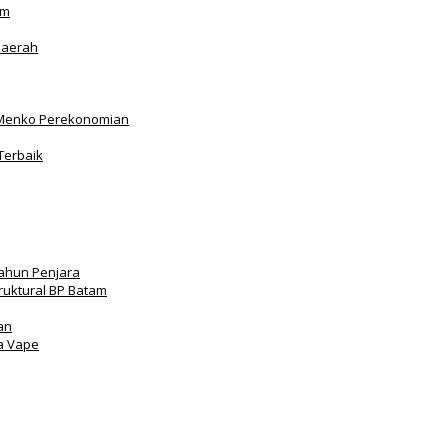
am
Daerah
Menko Perekonomian
Terbaik
Tahun Penjara
truktural BP Batam
an
a Vape