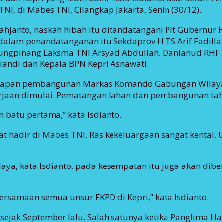
I, di Mabes TNI, Cilangkap Jakarta, Senin (30/12).
janto, naskah hibah itu ditandatangani Plt Gubernur H 
lam penandatanganan itu Sekdaprov H TS Arif Fadillah,
jungpinang Laksma TNI Arsyad Abdullah, Danlanud RHF K
iandi dan Kepala BPN Kepri Asnawati.
persiapan pembangunan Markas Komando Gabungan Wilay
erjaan dimulai. Pematangan lahan dan pembangunan tah
n batu pertama,” kata Isdianto.
 hadir di Mabes TNI. Ras kekeluargaan sangat kental. U
daya, kata Isdianto, pada kesempatan itu juga akan di
ersamaan semua unsur FKPD di Kepri,” kata Isdianto.
ak September lalu. Salah satunya ketika Panglima Hadi