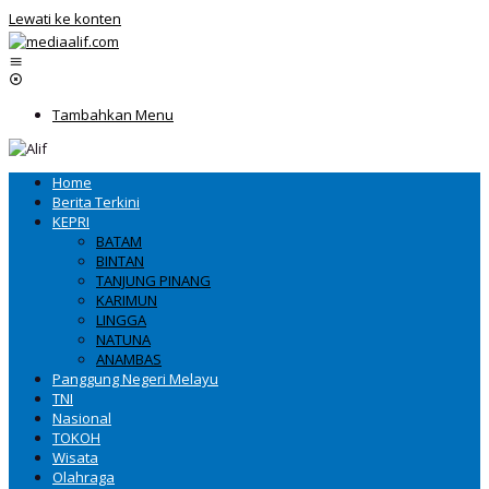
Lewati ke konten
Tambahkan Menu
Home
Berita Terkini
KEPRI
BATAM
BINTAN
TANJUNG PINANG
KARIMUN
LINGGA
NATUNA
ANAMBAS
Panggung Negeri Melayu
TNI
Nasional
TOKOH
Wisata
Olahraga