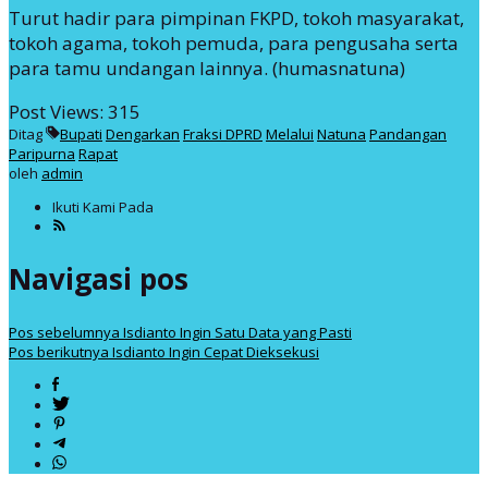
Turut hadir para pimpinan FKPD, tokoh masyarakat,
tokoh agama, tokoh pemuda, para pengusaha serta
para tamu undangan lainnya. (humasnatuna)
Post Views:
315
Ditag
Bupati
Dengarkan
Fraksi DPRD
Melalui
Natuna
Pandangan
Paripurna
Rapat
oleh
admin
Ikuti Kami Pada
Navigasi pos
Pos sebelumnya
Isdianto Ingin Satu Data yang Pasti
Pos berikutnya
Isdianto Ingin Cepat Dieksekusi