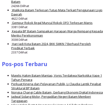
Batam
24266 Dilihat
Walikota Batam Terkesan Tutup Mata Terkait Penggunaan Logo
Daerah
4622 Dilihat
Gempur Rokok Ilegal Muncul Rokok OFO Terkesan Manis
3381 Dilihat
Kepala BP Batam Sampaikan Harapan Warga Rempang Kepada
Menko Perekonomian
3038 Dilihat
Hari Jadi Kota Batam 2024, BKK SMKN 7 Berhasil Peroleh
Predikat Terbaik
2337 Dilihat
Pos-pos Terbaru
Majelis Hakim Batam Mantap, Vonis Terdakwa Narkotika Vape 1
Tahun Penjara
Perkuat Kinerja dan Pelayanan Publik, Li Claudia Lantik Pejabat
Struktural BP Batam
Nongsa Changi Cable Batam, Gerbang Ekonomi Digital Indonesia
Jadwal Sidang Molor, Pengadilan Negeri Batam Memberi
Tanggapan
Jaksa Yakin Tuntut Aryaguna Cs Hanya 1,6 Tahun Perkara