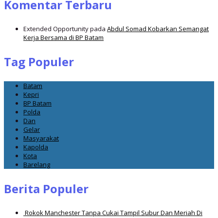
Komentar Terbaru
Extended Opportunity
pada
Abdul Somad Kobarkan Semangat
Kerja Bersama di BP Batam
Tag Populer
Batam
Kepri
BP Batam
Polda
Dan
Gelar
Masyarakat
Kapolda
Kota
Barelang
Berita Populer
Rokok Manchester Tanpa Cukai Tampil Subur Dan Meriah Di