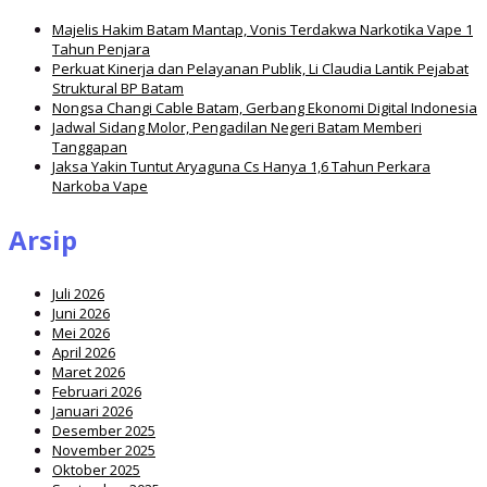
Majelis Hakim Batam Mantap, Vonis Terdakwa Narkotika Vape 1
Tahun Penjara
Perkuat Kinerja dan Pelayanan Publik, Li Claudia Lantik Pejabat
Struktural BP Batam
Nongsa Changi Cable Batam, Gerbang Ekonomi Digital Indonesia
Jadwal Sidang Molor, Pengadilan Negeri Batam Memberi
Tanggapan
Jaksa Yakin Tuntut Aryaguna Cs Hanya 1,6 Tahun Perkara
Narkoba Vape
Arsip
Juli 2026
Juni 2026
Mei 2026
April 2026
Maret 2026
Februari 2026
Januari 2026
Desember 2025
November 2025
Oktober 2025