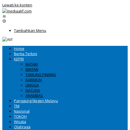
Lewati ke konten
Tambahkan Menu
Home
Berita Terkini
KEPRI
BATAM
BINTAN
TANJUNG PINANG
KARIMUN
LINGGA
NATUNA
ANAMBAS
Panggung Negeri Melayu
TNI
Nasional
TOKOH
Wisata
Olahraga