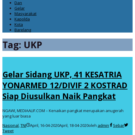
Dan
Gelar
Masyarakat
Kapolda
Kota
Barelang
Tag:
UKP
Gelar Sidang UKP, 41 KESATRIA
YONARMED 12/DIVIF 2 KOSTRAD
Siap Diusulkan Naik Pangkat
NGAWI, MEDIAALIF.COM – Kenaikan pangkat merupakan anugerah
yang luar biasa
Nasional
,
TNI
April, 16-04-2020
April, 18-04-2020
oleh
admin
Sebar
Tweet