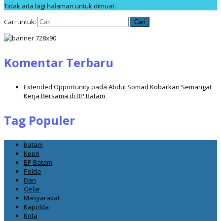
Tidak ada lagi halaman untuk dimuat.
Cari untuk:
Komentar Terbaru
Extended Opportunity
pada
Abdul Somad Kobarkan Semangat
Kerja Bersama di BP Batam
Tag Populer
Batam
Kepri
BP Batam
Polda
Dan
Gelar
Masyarakat
Kapolda
Kota