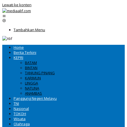
Lewati ke konten
Tambahkan Menu
Home
Berita Terkini
KEPRI
BATAM
BINTAN
TANJUNG PINANG
KARIMUN
LINGGA
NATUNA
ANAMBAS
Panggung Negeri Melayu
TNI
Nasional
TOKOH
Wisata
Olahraga