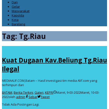
Dan
Gelar
Masyarakat
Kapolda
Kota
Barelang
Tag:
Tg.Riau
Kuat Dugaan Kav.Beliung Tg.Riau
Ilegal
MEDIAALIF.COM,Batam – Hasil investigasi tim media Alif.com yang
terhimpun dari
BATAM
,
Berita Terkini
,
Galeri
,
KEPRI
Maret, 9-03-2022
Maret, 10-03-
2022
oleh
admin
Sebar
Tweet
Tidak Ada Postingan Lagi.