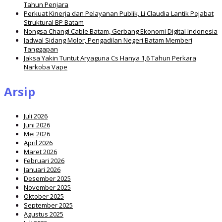
Tahun Penjara
Perkuat Kinerja dan Pelayanan Publik, Li Claudia Lantik Pejabat
Struktural BP Batam
Nongsa Changi Cable Batam, Gerbang Ekonomi Digital Indonesia
Jadwal Sidang Molor, Pengadilan Negeri Batam Memberi
Tanggapan
Jaksa Yakin Tuntut Aryaguna Cs Hanya 1,6 Tahun Perkara
Narkoba Vape
Arsip
Juli 2026
Juni 2026
Mei 2026
April 2026
Maret 2026
Februari 2026
Januari 2026
Desember 2025
November 2025
Oktober 2025
September 2025
Agustus 2025