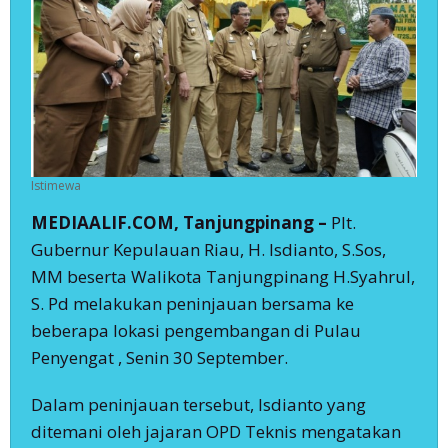
Istimewa
MEDIAALIF.COM, Tanjungpinang –
Plt.
Gubernur Kepulauan Riau, H. Isdianto, S.Sos,
MM beserta Walikota Tanjungpinang H.Syahrul,
S. Pd melakukan peninjauan bersama ke
beberapa lokasi pengembangan di Pulau
Penyengat , Senin 30 September.
Dalam peninjauan tersebut, Isdianto yang
ditemani oleh jajaran OPD Teknis mengatakan