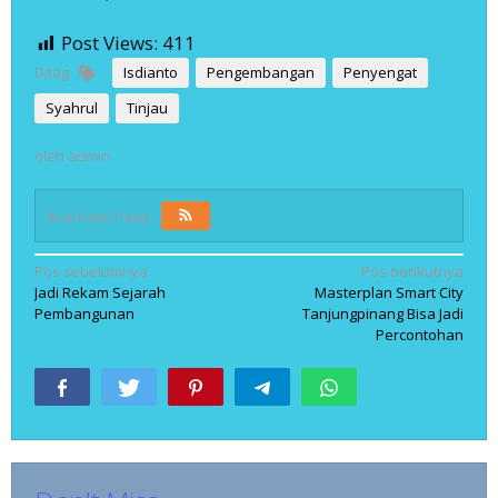
Post Views:
411
Ditag
Isdianto
Pengembangan
Penyengat
Syahrul
Tinjau
oleh
admin
Ikuti Kami Pada
Navigasi
Pos sebelumnya
Pos berikutnya
Jadi Rekam Sejarah
Masterplan Smart City
pos
Pembangunan
Tanjungpinang Bisa Jadi
Percontohan