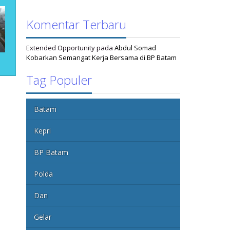
Komentar Terbaru
Extended Opportunity
pada
Abdul Somad
Kobarkan Semangat Kerja Bersama di BP Batam
Tag Populer
Batam
Kepri
BP Batam
Polda
Dan
Gelar