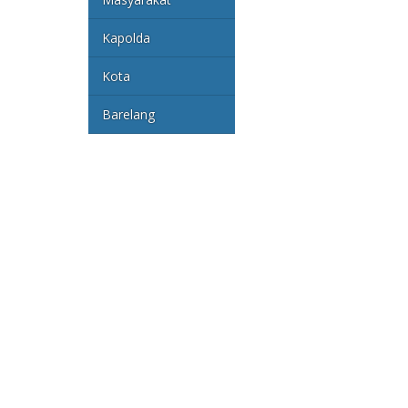
Kapolda
Kota
Barelang