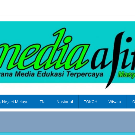
 Negeri Melayu
TNI
Nasional
TOKOH
Wisata
O