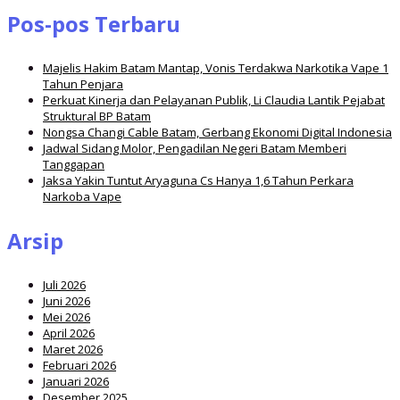
Pos-pos Terbaru
Majelis Hakim Batam Mantap, Vonis Terdakwa Narkotika Vape 1
Tahun Penjara
Perkuat Kinerja dan Pelayanan Publik, Li Claudia Lantik Pejabat
Struktural BP Batam
Nongsa Changi Cable Batam, Gerbang Ekonomi Digital Indonesia
Jadwal Sidang Molor, Pengadilan Negeri Batam Memberi
Tanggapan
Jaksa Yakin Tuntut Aryaguna Cs Hanya 1,6 Tahun Perkara
Narkoba Vape
Arsip
Juli 2026
Juni 2026
Mei 2026
April 2026
Maret 2026
Februari 2026
Januari 2026
Desember 2025