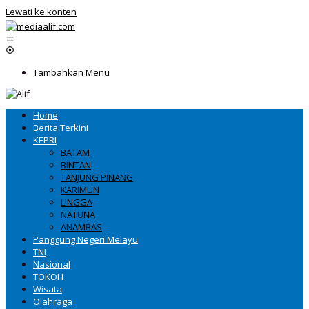
Lewati ke konten
Tambahkan Menu
Home
Berita Terkini
KEPRI
BATAM
BINTAN
TANJUNG PINANG
KARIMUN
LINGGA
NATUNA
ANAMBAS
Panggung Negeri Melayu
TNI
Nasional
TOKOH
Wisata
Olahraga