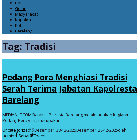
Dan
Gelar
Masyarakat
Kapolda
Kota
Barelang
Tag:
Tradisi
Pedang Pora Menghiasi Tradisi
Serah Terima Jabatan Kapolresta
Barelang
MEDIAALIF.COM,Batam – Polresta Barelang melaksanakan kegiatan
Pedang Pora yang merupakan
Uncategorized
Desember, 28-12-2025
Desember, 28-12-2025
oleh
admin
Sebar
Tweet