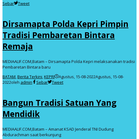
Sebar
Tweet
Dirsamapta Polda Kepri Pimpin
Tradisi Pembaretan Bintara
Remaja
MEDIAALIF.COM,Batam – Dirsamapta Polda Kepri melaksanakan tradisi
Pembaretan Bintara baru
BATAM
,
Berita Terkini
,
KEPRI
Agustus, 15-08-2022
Agustus, 15-08-
2022
oleh
admin
Sebar
Tweet
Bangun Tradisi Satuan Yang
Mendidik
MEDIAALIF.COM,Batam – Amanat KSAD Jenderal TNI Dudung
Abdurachman saat berkunjung