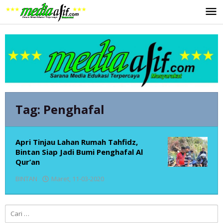
Lewati
ke
konten
Tag:
Penghafal
Apri Tinjau Lahan Rumah Tahfidz,
Bintan Siap Jadi Bumi Penghafal Al
Qur’an
oleh
BINTAN
Maret, 11-03-2020
admin
Cari
untuk: