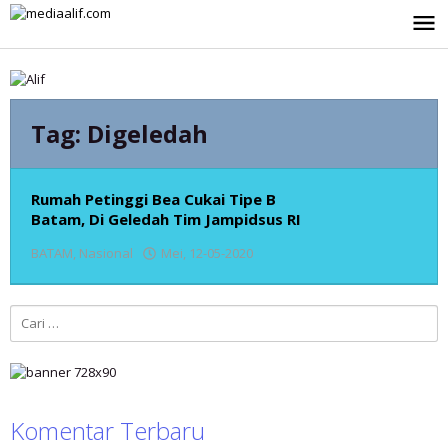
Lewati
ke
konten
Tag:
Digeledah
Rumah Petinggi Bea Cukai Tipe B
Batam, Di Geledah Tim Jampidsus RI
BATAM
,
Nasional
Mei, 12-05-2020
oleh
admin
Cari
untuk:
Komentar Terbaru