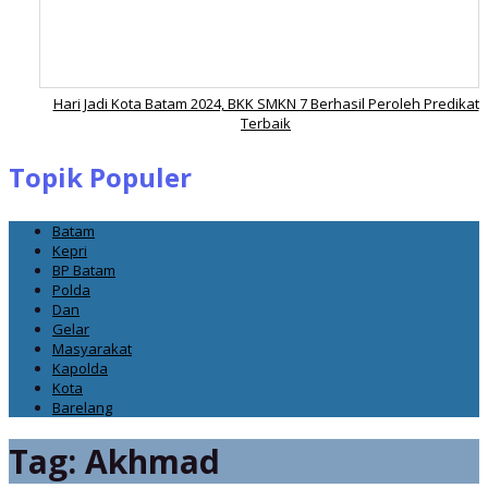
Hari Jadi Kota Batam 2024, BKK SMKN 7 Berhasil Peroleh Predikat
Terbaik
Topik Populer
Batam
Kepri
BP Batam
Polda
Dan
Gelar
Masyarakat
Kapolda
Kota
Barelang
Tag:
Akhmad