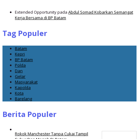
Extended Opportunity
pada
Abdul Somad Kobarkan Semangat
Kerja Bersama di BP Batam
Tag Populer
Batam
Kepri
BP Batam
Polda
Dan
Gelar
Masyarakat
Kapolda
Kota
Barelang
Berita Populer
Rokok Manchester Tanpa Cukai Tampil