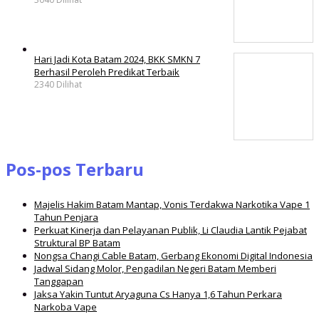
Hari Jadi Kota Batam 2024, BKK SMKN 7
Berhasil Peroleh Predikat Terbaik
2340 Dilihat
Pos-pos Terbaru
Majelis Hakim Batam Mantap, Vonis Terdakwa Narkotika Vape 1
Tahun Penjara
Perkuat Kinerja dan Pelayanan Publik, Li Claudia Lantik Pejabat
Struktural BP Batam
Nongsa Changi Cable Batam, Gerbang Ekonomi Digital Indonesia
Jadwal Sidang Molor, Pengadilan Negeri Batam Memberi
Tanggapan
Jaksa Yakin Tuntut Aryaguna Cs Hanya 1,6 Tahun Perkara
Narkoba Vape