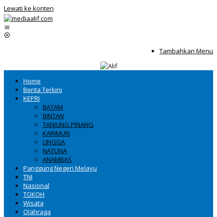
Lewati ke konten
Tambahkan Menu
Home
Berita Terkini
KEPRI
BATAM
BINTAN
TANJUNG PINANG
KARIMUN
LINGGA
NATUNA
ANAMBAS
Panggung Negeri Melayu
TNI
Nasional
TOKOH
Wisata
Olahraga