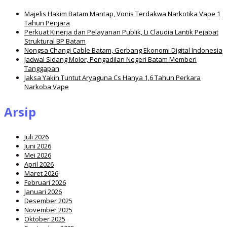
Majelis Hakim Batam Mantap, Vonis Terdakwa Narkotika Vape 1
Tahun Penjara
Perkuat Kinerja dan Pelayanan Publik, Li Claudia Lantik Pejabat
Struktural BP Batam
Nongsa Changi Cable Batam, Gerbang Ekonomi Digital Indonesia
Jadwal Sidang Molor, Pengadilan Negeri Batam Memberi
Tanggapan
Jaksa Yakin Tuntut Aryaguna Cs Hanya 1,6 Tahun Perkara
Narkoba Vape
Arsip
Juli 2026
Juni 2026
Mei 2026
April 2026
Maret 2026
Februari 2026
Januari 2026
Desember 2025
November 2025
Oktober 2025