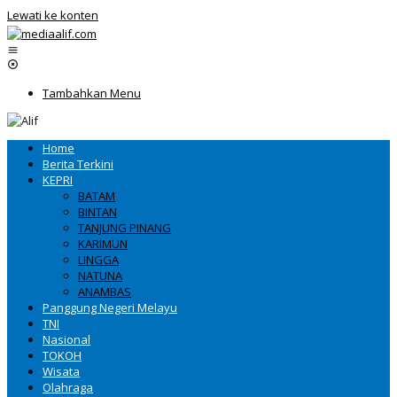
Lewati ke konten
Tambahkan Menu
Home
Berita Terkini
KEPRI
BATAM
BINTAN
TANJUNG PINANG
KARIMUN
LINGGA
NATUNA
ANAMBAS
Panggung Negeri Melayu
TNI
Nasional
TOKOH
Wisata
Olahraga