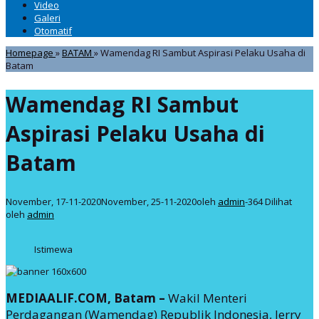
Video
Galeri
Otomatif
Homepage
»
BATAM
»
Wamendag RI Sambut Aspirasi Pelaku Usaha di
Batam
Wamendag RI Sambut
Aspirasi Pelaku Usaha di
Batam
November, 17-11-2020
November, 25-11-2020
oleh
admin
-
364 Dilihat
oleh
admin
Istimewa
MEDIAALIF.COM, Batam –
Wakil Menteri
Perdagangan (Wamendag) Republik Indonesia, Jerry