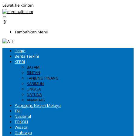
Lewati ke konten
Tambahkan Menu
Home
Berita Terkini
KEPRI
BATAM
BINTAN
TANJUNG PINANG
KARIMUN
LINGGA
NATUNA
ANAMBAS
Panggung Negeri Melayu
TNI
Nasional
TOKOH
Wisata
Olahraga