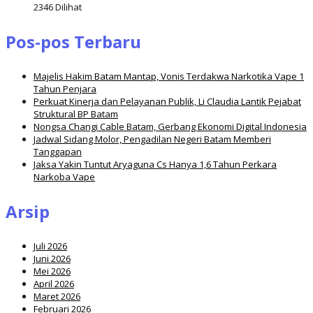
2346 Dilihat
Pos-pos Terbaru
Majelis Hakim Batam Mantap, Vonis Terdakwa Narkotika Vape 1
Tahun Penjara
Perkuat Kinerja dan Pelayanan Publik, Li Claudia Lantik Pejabat
Struktural BP Batam
Nongsa Changi Cable Batam, Gerbang Ekonomi Digital Indonesia
Jadwal Sidang Molor, Pengadilan Negeri Batam Memberi
Tanggapan
Jaksa Yakin Tuntut Aryaguna Cs Hanya 1,6 Tahun Perkara
Narkoba Vape
Arsip
Juli 2026
Juni 2026
Mei 2026
April 2026
Maret 2026
Februari 2026