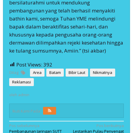
bersilaturahmi untuk mendukung
pembangunan yang telah berhasil menyakiti
bathin kami, semoga Tuhan YME melindungi
bapak dalam beraktifitas sehari-hari, dan
khususnya kepada pengusaha orang-orang
dermawan dilimpahkan rejeki kesehatan hingga
ke tulang sumsumnya, Amiin.” (tsi akbar)
Post Views:
392
Ditag
Area
Batam
Bibir Laut
Nikmatnya
Reklamasi
oleh
admin
Ikuti Kami Pada
Navigasi
Pos sebelumnya
Pos berikutnya
Pembangunan Jaringan SUTT
Lestarikan Pulau Penyengat