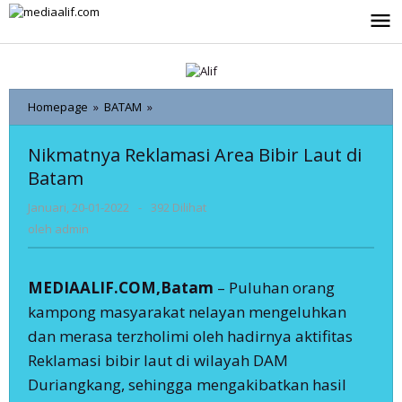
Lewati
ke
konten
Nikmatnya
Homepage
»
BATAM
»
Reklamasi
Area
Nikmatnya Reklamasi Area Bibir Laut di
Bibir
Batam
Laut
di
oleh
Januari, 20-01-2022
-
392 Dilihat
Batam
admin
oleh
admin
MEDIAALIF.COM,Batam
– Puluhan orang
kampong masyarakat nelayan mengeluhkan
dan merasa terzholimi oleh hadirnya aktifitas
Reklamasi bibir laut di wilayah DAM
Duriangkang, sehingga mengakibatkan hasil