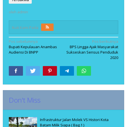
oleh
admin
Ikuti Kami Pada
Navigasi
Pos sebelumnya
Pos berikutnya
Bupati Kepulauan Anambas
BPS Lingga Ajak Masyarakat
pos
Audiensi Di BNPP
Sukseskan Sensus Penduduk
2020
Don't Miss
Infrastruktur Jalan Molek VS Histori Kota
Batam Milik Siapa ( Bag.1 )