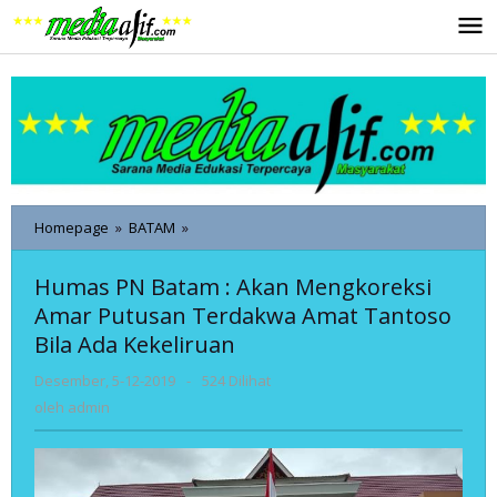
Lewati
ke
konten
Humas
Homepage
»
BATAM
»
PN
Batam
Humas PN Batam : Akan Mengkoreksi
:
Amar Putusan Terdakwa Amat Tantoso
Akan
Mengkoreksi
Bila Ada Kekeliruan
Amar
Putusan
oleh
Desember, 5-12-2019
-
524 Dilihat
Terdakwa
admin
oleh
admin
Amat
Tantoso
Bila
Ada