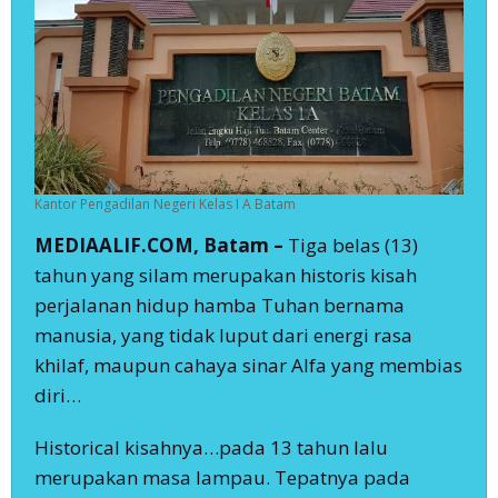
Kekeliruan
Kantor Pengadilan Negeri Kelas I A Batam
MEDIAALIF.COM, Batam –
Tiga belas (13)
tahun yang silam merupakan historis kisah
perjalanan hidup hamba Tuhan bernama
manusia, yang tidak luput dari energi rasa
khilaf, maupun cahaya sinar Alfa yang membias
diri…
Historical kisahnya…pada 13 tahun lalu
merupakan masa lampau. Tepatnya pada