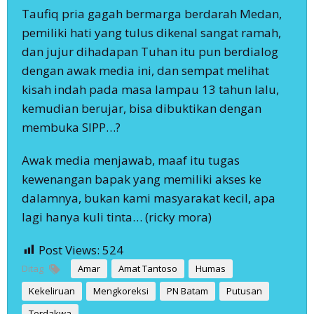
Taufiq pria gagah bermarga berdarah Medan,
pemiliki hati yang tulus dikenal sangat ramah,
dan jujur dihadapan Tuhan itu pun berdialog
dengan awak media ini, dan sempat melihat
kisah indah pada masa lampau 13 tahun lalu,
kemudian berujar, bisa dibuktikan dengan
membuka SIPP…?
Awak media menjawab, maaf itu tugas
kewenangan bapak yang memiliki akses ke
dalamnya, bukan kami masyarakat kecil, apa
lagi hanya kuli tinta… (ricky mora)
Post Views:
524
Ditag
Amar
Amat Tantoso
Humas
Kekeliruan
Mengkoreksi
PN Batam
Putusan
Terdakwa