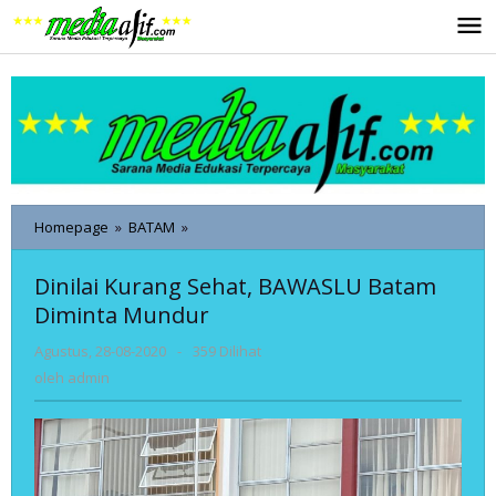
Lewati
ke
konten
Dinilai
Homepage
»
BATAM
»
Kurang
Sehat,
Dinilai Kurang Sehat, BAWASLU Batam
BAWASLU
Diminta Mundur
Batam
Diminta
oleh
Agustus, 28-08-2020
-
359 Dilihat
Mundur
admin
oleh
admin