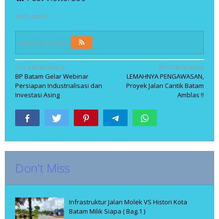
oleh
admin
Ikuti Kami Pada
Navigasi
Pos sebelumnya
Pos berikutnya
BP Batam Gelar Webinar
LEMAHNYA PENGAWASAN,
pos
Persiapan Industrialisasi dan
Proyek Jalan Cantik Batam
Investasi Asing
Amblas !!
Don't Miss
Infrastruktur Jalan Molek VS Histori Kota
Batam Milik Siapa ( Bag.1 )